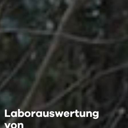
Laborauswertung
Laborauswertung
Laborauswertung
von
von
von