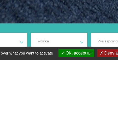
Marke
Preisspann
 over what you want to activate
OK, accept all
Deny al
dell
Typ Fahrrad
Preis