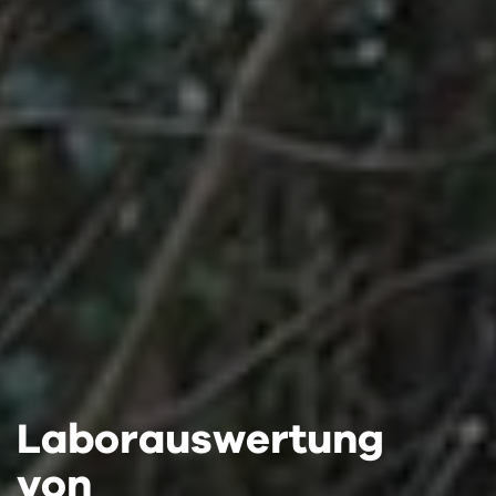
Laborauswertung
Laborauswertung
Laborauswertung
von
von
von