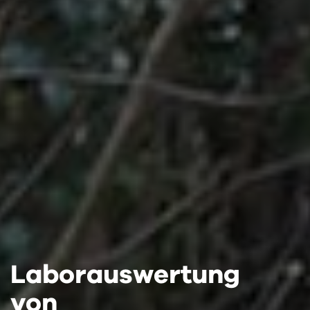
Laborauswertung
Laborauswertung
Laborauswertung
von
von
von