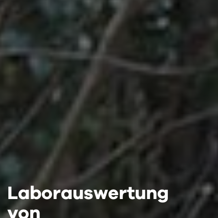
Laborauswertung
Laborauswertung
Laborauswertung
von
von
von