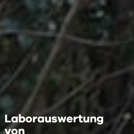
Laborauswertung
Laborauswertung
Laborauswertung
von
von
von