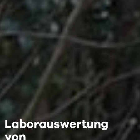
Laborauswertung
Laborauswertung
Laborauswertung
von
von
von